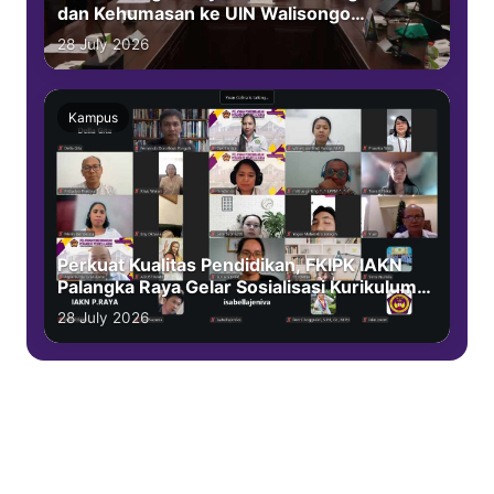
dan Kehumasan ke UIN Walisongo
Semarang
28 July 2026
Kampus
Perkuat Kualitas Pendidikan, FKIPK IAKN
Palangka Raya Gelar Sosialisasi Kurikulum
OBE via Zoom Meeting
28 July 2026