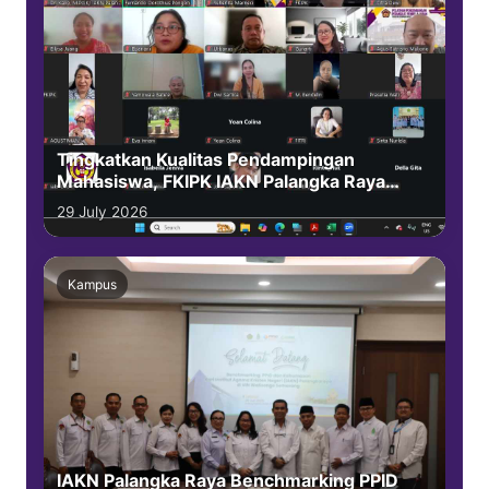
Tingkatkan Kualitas Pendampingan
Mahasiswa, FKIPK IAKN Palangka Raya
Gelar Rapat Evaluasi Dosen Pembimbing
29 July 2026
Akademik
Kampus
IAKN Palangka Raya Benchmarking PPID